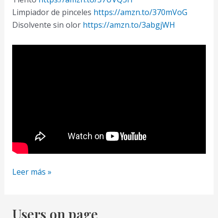
Limpiador de pinceles
https://amzn.to/370mVoG
Disolvente sin olor
https://amzn.to/3abgjWH
TRUCOS
Leer más »
DE
PINTURA
imprescindibles
Users on page