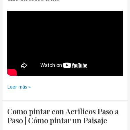
Como
Leer más »
Pintar
un
Paisaje
Como pintar con Acrilicos Paso a
Abstracto
Paso | Cómo pintar un Paisaje
Paso