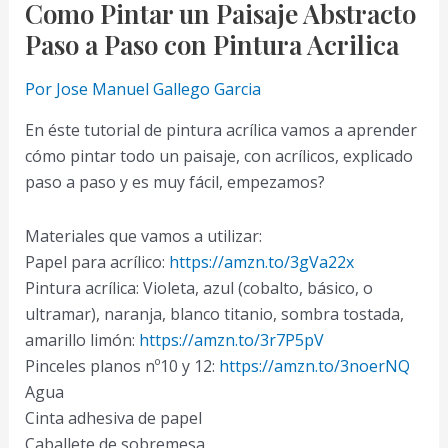
un
Como Pintar un Paisaje Abstracto
Paisaje
Paso a Paso con Pintura Acrilica
en
Perspectiva
Por
Jose Manuel Gallego Garcia
de
En éste tutorial de pintura acrílica vamos a aprender
Un
cómo pintar todo un paisaje, con acrílicos, explicado
Punto
paso a paso y es muy fácil, empezamos?
muy
Facil
Materiales que vamos a utilizar:
y
Papel para acrílico:
https://amzn.to/3gVa22x
Paso
Pintura acrílica: Violeta, azul (cobalto, básico, o
a
ultramar), naranja, blanco titanio, sombra tostada,
Paso
amarillo limón:
https://amzn.to/3r7P5pV
Pinceles planos nº10 y 12:
https://amzn.to/3noerNQ
Agua
Cinta adhesiva de papel
Caballete de sobremesa