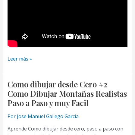
Cómo
Leer más »
Empezar
a
Aprender
Como dibujar desde Cero #2
a
Como Dibujar Montañas Realistas
Dibujar.
Paso a Paso y muy Facil
Por
Jose Manuel Gallego Garcia
Aprende Como dibujar desde cero, paso a paso con