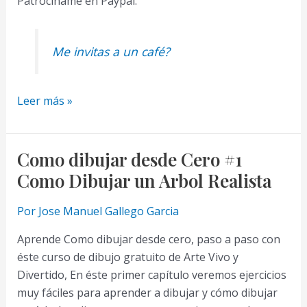
Patrocíname en Paypal:
Me invitas a un café?
Como
Leer más »
dibujar
desde
Cero
Como dibujar desde Cero #1
#2
Como Dibujar un Arbol Realista
Como
Dibujar
Por
Jose Manuel Gallego Garcia
Montañas
Aprende Como dibujar desde cero, paso a paso con
Realistas
éste curso de dibujo gratuito de Arte Vivo y
Paso
Divertido, En éste primer capítulo veremos ejercicios
a
muy fáciles para aprender a dibujar y cómo dibujar
Paso