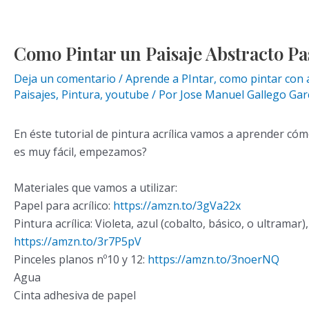
Como Pintar un Paisaje Abstracto Pas
Deja un comentario
/
Aprende a PIntar
,
como pintar con a
Paisajes
,
Pintura
,
youtube
/ Por
Jose Manuel Gallego Gar
En éste tutorial de pintura acrílica vamos a aprender cómo
es muy fácil, empezamos?
Materiales que vamos a utilizar:
Papel para acrílico:
https://amzn.to/3gVa22x
Pintura acrílica: Violeta, azul (cobalto, básico, o ultramar
https://amzn.to/3r7P5pV
Pinceles planos nº10 y 12:
https://amzn.to/3noerNQ
Agua
Cinta adhesiva de papel