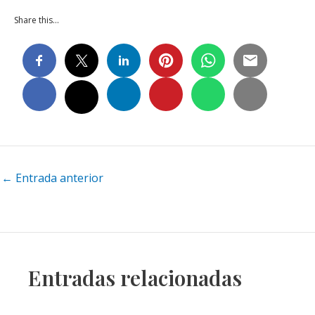
Share this…
Navegación
←
Entrada anterior
de
entradas
Entradas relacionadas