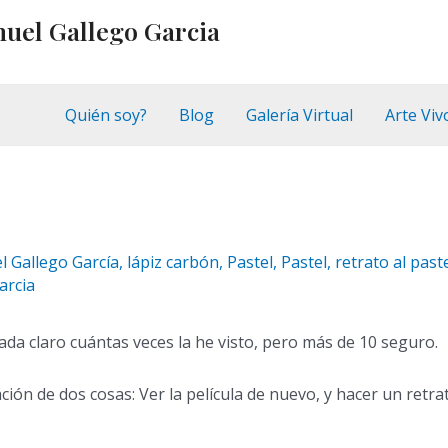
nuel Gallego Garcia
Quién soy?
Blog
Galería Virtual
Arte Viv
l Gallego García
,
lápiz carbón
,
Pastel
,
Pastel
,
retrato al past
arcia
ada claro cuántas veces la he visto, pero más de 10 seguro.
ión de dos cosas: Ver la película de nuevo, y hacer un retra