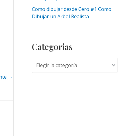
Como dibujar desde Cero #1 Como
Dibujar un Arbol Realista
Categorias
C
a
ente
→
t
e
g
o
r
i