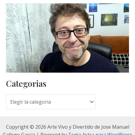
Categorias
C
a
t
Copyright © 2026 Arte Vivo y Divertido de Jose Manuel
e
Gallego Garcia | Powered by
Tema Astra para WordPress