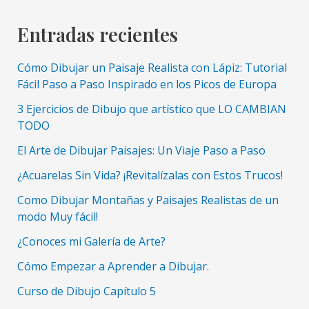
Tempera
Gouache
Entradas recientes
Paso
a
Cómo Dibujar un Paisaje Realista con Lápiz: Tutorial
Paso
Fácil Paso a Paso Inspirado en los Picos de Europa
y
3 Ejercicios de Dibujo que artístico que LO CAMBIAN
muy
TODO
Facil
El Arte de Dibujar Paisajes: Un Viaje Paso a Paso
¿Acuarelas Sin Vida? ¡Revitalízalas con Estos Trucos!
Como Dibujar Montañas y Paisajes Realistas de un
modo Muy fácil!
¿Conoces mi Galería de Arte?
Cómo Empezar a Aprender a Dibujar.
Curso de Dibujo Capítulo 5