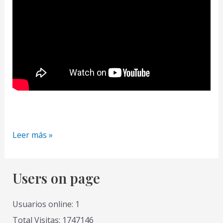
Como
Leer más »
Pintar
un
Parque
Users on page
en
Otoño
Usuarios online: 1
con
Total Visitas: 1747146