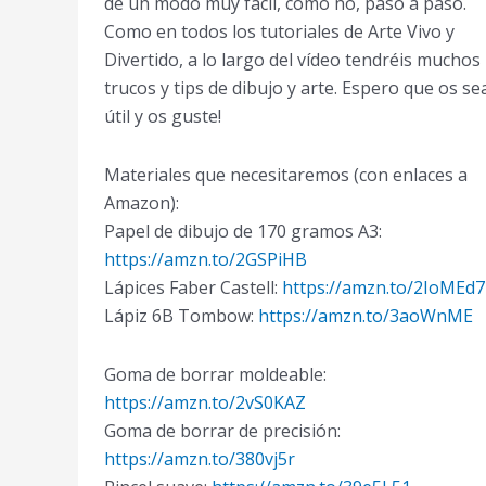
de un modo muy fácil, cómo no, paso a paso.
Como en todos los tutoriales de Arte Vivo y
Divertido, a lo largo del vídeo tendréis muchos
trucos y tips de dibujo y arte. Espero que os se
útil y os guste!
Materiales que necesitaremos (con enlaces a
Amazon):
Papel de dibujo de 170 gramos A3:
https://amzn.to/2GSPiHB
Lápices Faber Castell:
https://amzn.to/2IoMEd7
Lápiz 6B Tombow:
https://amzn.to/3aoWnME
Goma de borrar moldeable:
https://amzn.to/2vS0KAZ
Goma de borrar de precisión:
https://amzn.to/380vj5r