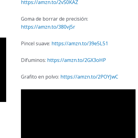
https://amzn.to/2vS0KAZ
Goma de borrar de precisión:
https://amzn.to/380vj5r
Pincel suave:
https://amzn.to/39e5L51
Difuminos:
https://amzn.to/2GX3oHP
Grafito en polvo:
https://amzn.to/2POYJwC