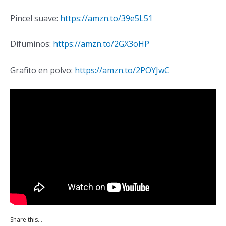
Pincel suave:
https://amzn.to/39e5L51
Difuminos:
https://amzn.to/2GX3oHP
Grafito en polvo:
https://amzn.to/2POYJwC
Share this…