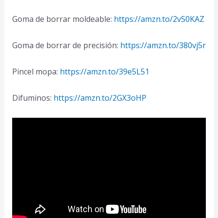
Goma de borrar moldeable:
https://amzn.to/2vS0KAZ
Goma de borrar de precisión:
https://amzn.to/380vj5r
Pincel mopa:
https://amzn.to/39e5L51
Difuminos:
https://amzn.to/2GX3oHP