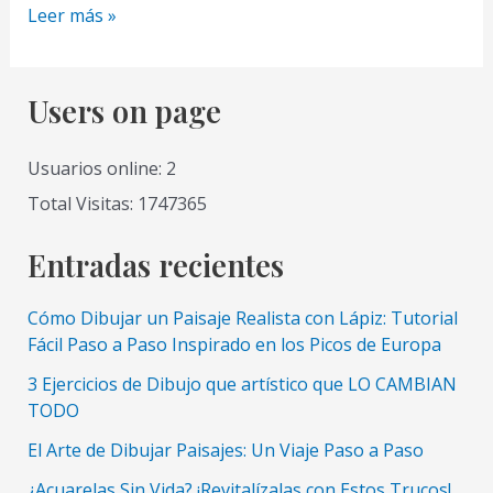
Tips
Leer más »
y
Trucos
para
Users on page
Sombrear
Bien
Usuarios online: 2
y
Total Visitas: 1747365
Dar
volumen
Entradas recientes
Como
Dibujar
Cómo Dibujar un Paisaje Realista con Lápiz: Tutorial
unas
Fácil Paso a Paso Inspirado en los Picos de Europa
Manzanas
3 Ejercicios de Dibujo que artístico que LO CAMBIAN
con
TODO
Lapiz
El Arte de Dibujar Paisajes: Un Viaje Paso a Paso
¿Acuarelas Sin Vida? ¡Revitalízalas con Estos Trucos!