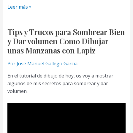
Como
Leer más »
Dibujar
un
Caballo
Tips y Trucos para Sombrear Bien
a
y Dar volumen Como Dibujar
Lápiz
unas Manzanas con Lapiz
Paso
a
Por
Jose Manuel Gallego Garcia
Paso
En el tutorial de dibujo de hoy, os voy a mostrar
algunos de mis secretos para sombrear y dar
volumen.