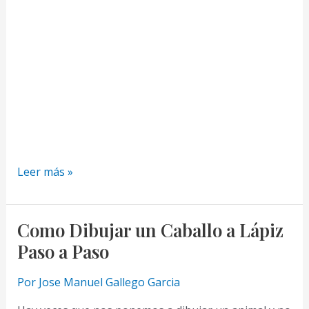
Como
Leer más »
Dibujar
un
Unicornio
Como Dibujar un Caballo a Lápiz
Realista
Paso a Paso
con
Lapiz
Por
Jose Manuel Gallego Garcia
Paso