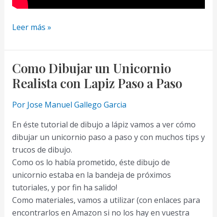
Como
Leer más »
Dibujar
un
Lobo
Como Dibujar un Unicornio
a
Realista con Lapiz Paso a Paso
Lapiz
paso
Por
Jose Manuel Gallego Garcia
a
En éste tutorial de dibujo a lápiz vamos a ver cómo
Paso
dibujar un unicornio paso a paso y con muchos tips y
trucos de dibujo.
Como os lo había prometido, éste dibujo de
unicornio estaba en la bandeja de próximos
tutoriales, y por fin ha salido!
Como materiales, vamos a utilizar (con enlaces para
encontrarlos en Amazon si no los hay en vuestra