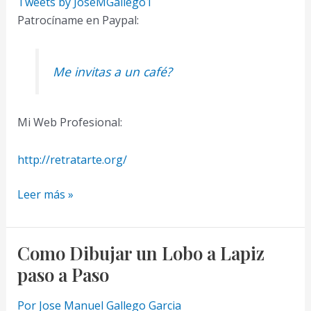
Tweets by JoseMGallego1
Patrocíname en Paypal:
Me invitas a un café?
Mi Web Profesional:
http://retratarte.org/
Aprende
Leer más »
Como
Dibujar
un
Como Dibujar un Lobo a Lapiz
Pajaro
paso a Paso
Realista
a
Por
Jose Manuel Gallego Garcia