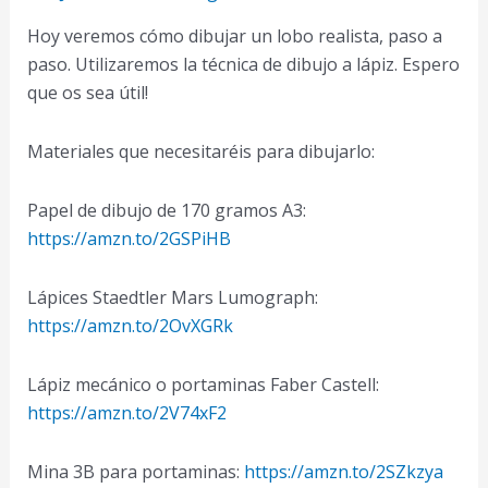
Lapiz
Hoy veremos cómo dibujar un lobo realista, paso a
muy
paso. Utilizaremos la técnica de dibujo a lápiz. Espero
Facil
que os sea útil!
y
Paso
Materiales que necesitaréis para dibujarlo:
a
Paso
Papel de dibujo de 170 gramos A3:
https://amzn.to/2GSPiHB
Lápices Staedtler Mars Lumograph:
https://amzn.to/2OvXGRk
Lápiz mecánico o portaminas Faber Castell:
https://amzn.to/2V74xF2
Mina 3B para portaminas:
https://amzn.to/2SZkzya