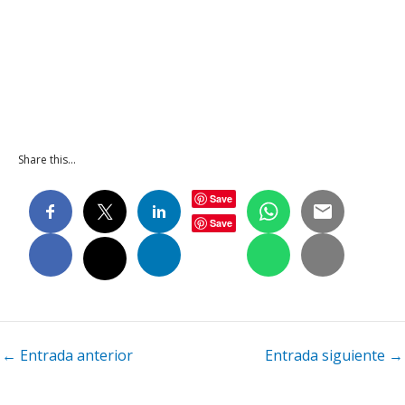
Share this…
Save
Save
Navegación
←
Entrada anterior
Entrada siguiente
→
de
entradas