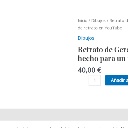
Inicio
/
Dibujos
/ Retrato d
de retrato en YouTube
Dibujos
Retrato de Ger
hecho para un 
40,00
€
Retrato
Añadir a
de
Geralt
de
Rivia
"The
Witcher",