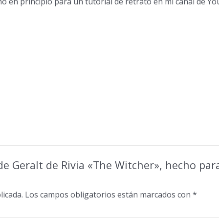
 en principio para un tutorial de retrato en mi canal de You
hecho
para
un
tutorial
de
retrato
en
YouTube
cantidad
de Geralt de Rivia «The Witcher», hecho para
licada.
Los campos obligatorios están marcados con
*