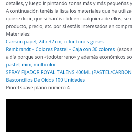
detalles, y luego ir pintando zonas más y más pequeñas y
A continuación tenéis la lista los materiales que he utili
quiere decir, que si hacéis click en cualquiera de ellos, 
producto, precio, etc. por si estáis interesados en compra
Materiales:
Canson papel, 24 x 32 cm, color tonos grises
Rembrandt – Colores Pastel – Caja con 30 colores
(esos s
a día porque son «todoterreno» y además económicos so
pastel, mini, multicolor
SPRAY FIJADOR ROYAL TALENS 400ML (PASTEL/CARBON
Bastoncillos De Oídos 100 Unidades
Pincel suave plano número 4.