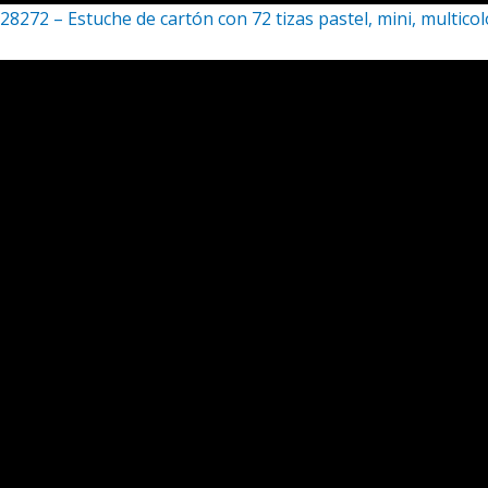
28272 – Estuche de cartón con 72 tizas pastel, mini, multicol