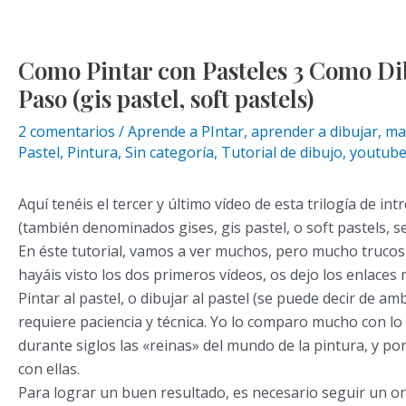
Como Pintar con Pasteles 3 Como Dib
Paso (gis pastel, soft pastels)
2 comentarios
/
Aprende a PIntar
,
aprender a dibujar
,
mat
Pastel
,
Pintura
,
Sin categoría
,
Tutorial de dibujo
,
youtub
Aquí tenéis el tercer y último vídeo de esta trilogía de in
(también denominados gises, gis pastel, o soft pastels, 
En éste tutorial, vamos a ver muchos, pero mucho trucos 
hayáis visto los dos primeros vídeos, os dejo los enlaces
Pintar al pastel, o dibujar al pastel (se puede decir de am
requiere paciencia y técnica. Yo lo comparo mucho con lo 
durante siglos las «reinas» del mundo de la pintura, y po
con ellas.
Para lograr un buen resultado, es necesario seguir un or