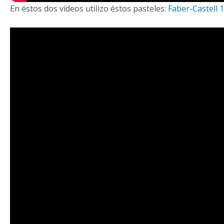
En éstos dos vídeos utilizo éstos pasteles:
Faber-Castell 1