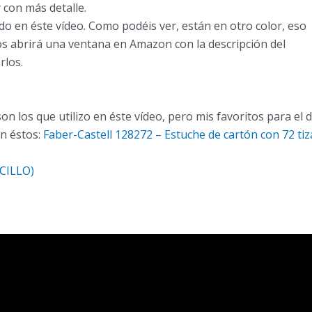
 con más detalle.
zado en éste vídeo. Como podéis ver, están en otro color, eso
se os abrirá una ventana en Amazon con la descripción del
rlos.
on los que utilizo en éste vídeo, pero mis favoritos para el d
n éstos:
Faber-Castell 128272 – Estuche de cartón con 72 tiz
CILLO)