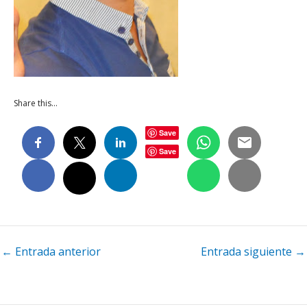
Share this…
Save
Save
Navegación
←
Entrada anterior
Entrada siguiente
→
de
entradas