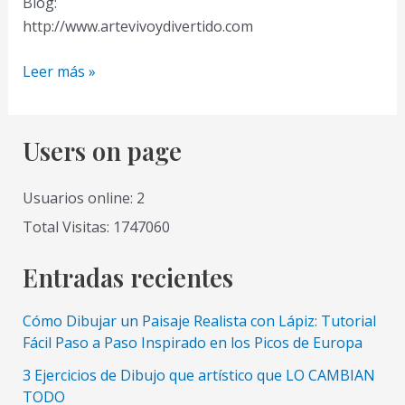
Blog:
http://www.artevivoydivertido.com
Como
Leer más »
Pintar
con
Acrilicos
Users on page
Paso
a
Usuarios online: 2
Paso
Total Visitas: 1747060
2
Pinceles,
Entradas recientes
Texturas
y
Cómo Dibujar un Paisaje Realista con Lápiz: Tutorial
Ejercicios
Fácil Paso a Paso Inspirado en los Picos de Europa
Prácticos
3 Ejercicios de Dibujo que artístico que LO CAMBIAN
TODO