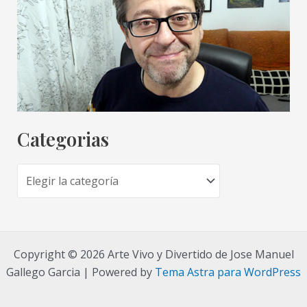
Categorias
C
a
t
e
Copyright © 2026 Arte Vivo y Divertido de Jose Manuel
g
Gallego Garcia | Powered by
Tema Astra para WordPress
o
r