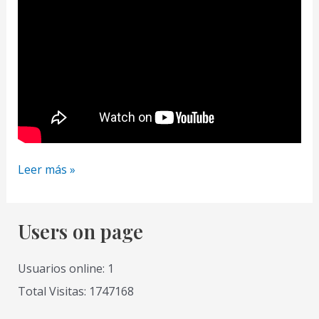
Como
Leer más »
Dibujar
Cabello
Realista
Users on page
de
Mujer
Usuarios online: 1
con
Total Visitas: 1747168
Lapiz
Tecnicas