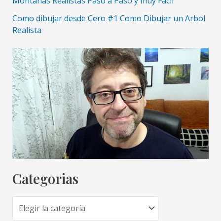
Montañas Realistas Paso a Paso y muy Facil
Como dibujar desde Cero #1 Como Dibujar un Arbol
Realista
Categorias
C
a