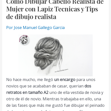
Como Dibujar Cabello Realista de
con
Mujer con Lapiz Tecnicas y Tips
Lapiz
de dibujo realista
–
Tips
Por
Jose Manuel Gallego Garcia
para
Hacer
Dibujos
y
Retratos
por
Encargo
No hace mucho, me llegó
un encargo
para unos
novios que se acababan de casar, querian
dos
retratos en tamaño A2
uno de ella vestida de novia y
otro de él de novio. Mientras trabajaba en ello, una
de las fases que más me gustó fue dibujar el peinado