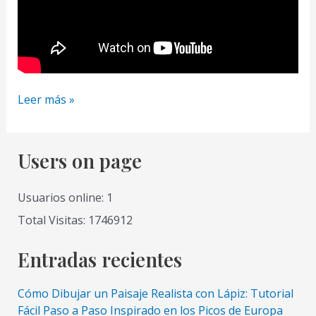
Como
Leer más »
pintar
una
marina
Users on page
en
acrílicos
Usuarios online: 1
Total Visitas: 1746912
Entradas recientes
Cómo Dibujar un Paisaje Realista con Lápiz: Tutorial
Fácil Paso a Paso Inspirado en los Picos de Europa