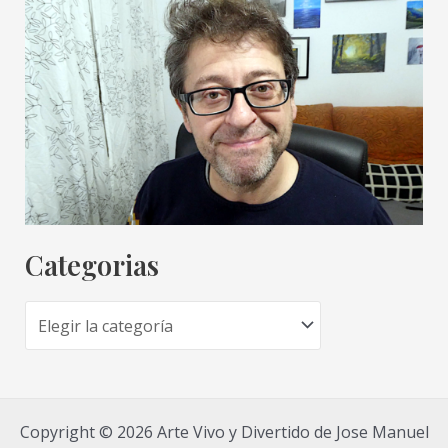
Categorias
C
a
t
e
Copyright © 2026 Arte Vivo y Divertido de Jose Manuel
g