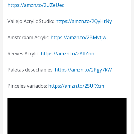
https://amzn.to/2UZeUec
Vallejo Acrylic Studio:
https://amzn.to/2QyHtNy
Amsterdam Acrylic:
https://amzn.to/2BMvtjw
Reeves Acrylic:
https://amzn.to/2AIlZnn
Paletas desechables:
https://amzn.to/2Pgy7kW
Pinceles variados:
https://amzn.to/2SUfXcm