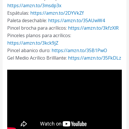
https://amzn.to/3msdp3x
Espátulas:
https://amzn.to/2DYVkZf
Paleta desechable:
https://amzn.to/35AUwW4
Pincel brocha para acrílicos:
https://amzn.to/3kfzXlR
Pinceles planos para acrílicos:
https://amzn.to/3kck9jZ
Pincel abanico duro:
https://amzn.to/35B1PwO
Gel Medio Acrílico Brilllante:
https://amzn.to/35FkDLz