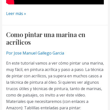
Como
Leer más »
pintar
con
Acrilicos
Como pintar una marina en
Paso
acrílicos
a
Paso
Por
Jose Manuel Gallego Garcia
|
En este tutorial vamos a ver cómo pintar una marina,
Cómo
muy fácil, en pintura acrílica y paso a paso. La técnica
pintar
de pintar con acrílicos, ya supera en muchos casos a
un
la técnica de pintura al óleo. Si quieres ver algunos
Paisaje
trucos útiles y técnicas de pintura, tanto de marinas,
como de paisajes, os invito a ver éste vídeo.
Materiales que necesitaremos (con enlaces a
Amazon): Tablillas enteladas para pintar: