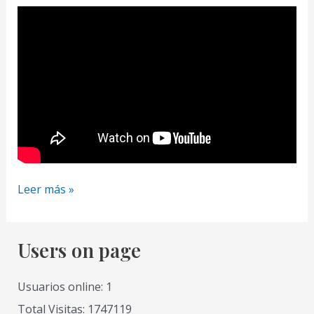
Pintura
Leer más »
Acrílica
6
Como
Users on page
Pintar
un
Usuarios online: 1
Paisaje
Total Visitas: 1747119