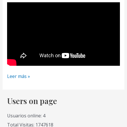
4
Leer más »
Tips
de
Materiales
Users on page
de
Dibujo
Usuarios online: 4
Artistico
Total Visitas: 1747618