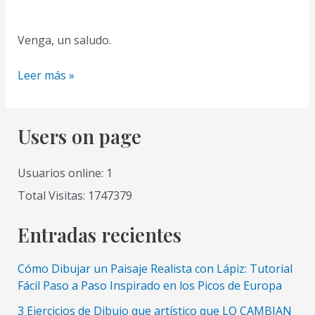
Venga, un saludo.
Y
Leer más »
qué
es
eso
Users on page
de
una
Usuarios online: 1
tableta
Total Visitas: 1747379
digital?
y,
Entradas recientes
de
verdad
Cómo Dibujar un Paisaje Realista con Lápiz: Tutorial
me
Fácil Paso a Paso Inspirado en los Picos de Europa
hace
3 Ejercicios de Dibujo que artístico que LO CAMBIAN
falta?