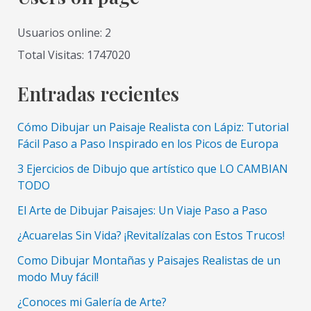
en
Perspectiva
Usuarios online: 2
de
Total Visitas: 1747020
3
Puntos
Entradas recientes
muy
Facil
Cómo Dibujar un Paisaje Realista con Lápiz: Tutorial
y
Fácil Paso a Paso Inspirado en los Picos de Europa
Paso
3 Ejercicios de Dibujo que artístico que LO CAMBIAN
a
TODO
Paso
El Arte de Dibujar Paisajes: Un Viaje Paso a Paso
¿Acuarelas Sin Vida? ¡Revitalízalas con Estos Trucos!
Como Dibujar Montañas y Paisajes Realistas de un
modo Muy fácil!
¿Conoces mi Galería de Arte?