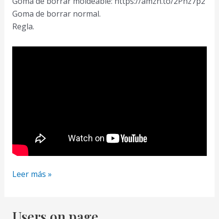
Goma de borrar moldeable: https://amzn.to/2Phz7p2
Goma de borrar normal.
Regla.
Como
Leer más »
Dibujar
un
Faro
Users on page