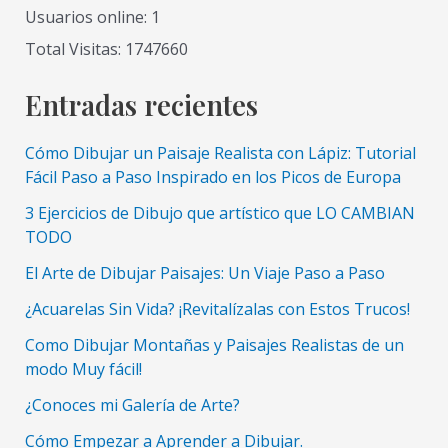
un
Usuarios online: 1
Paisaje
Total Visitas: 1747660
de
Montaña
Entradas recientes
Facil
Paso
Cómo Dibujar un Paisaje Realista con Lápiz: Tutorial
a
Fácil Paso a Paso Inspirado en los Picos de Europa
Paso
3 Ejercicios de Dibujo que artístico que LO CAMBIAN
TODO
El Arte de Dibujar Paisajes: Un Viaje Paso a Paso
¿Acuarelas Sin Vida? ¡Revitalízalas con Estos Trucos!
Como Dibujar Montañas y Paisajes Realistas de un
modo Muy fácil!
¿Conoces mi Galería de Arte?
Cómo Empezar a Aprender a Dibujar.