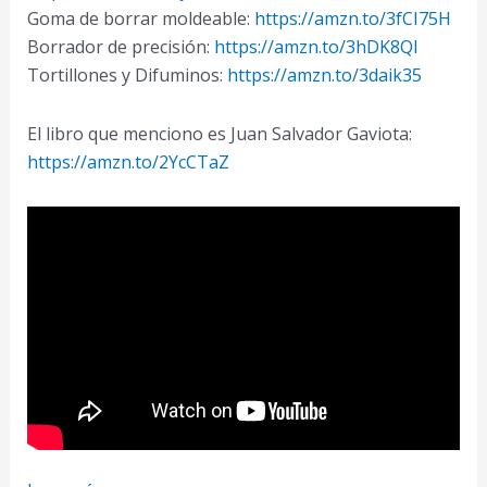
Goma de borrar moldeable:
https://amzn.to/3fCI75H
Borrador de precisión:
https://amzn.to/3hDK8QI
Tortillones y Difuminos:
https://amzn.to/3daik35
El libro que menciono es Juan Salvador Gaviota:
https://amzn.to/2YcCTaZ