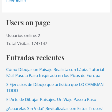
Cómo
Leer más »
dibujar
una
gaviota
Users on page
volando
sobre
Usuarios online: 2
un
Total Visitas: 1747147
rompeolas
Entradas recientes
Cómo Dibujar un Paisaje Realista con Lápiz: Tutorial
Fácil Paso a Paso Inspirado en los Picos de Europa
3 Ejercicios de Dibujo que artístico que LO CAMBIAN
TODO
El Arte de Dibujar Paisajes: Un Viaje Paso a Paso
¿Acuarelas Sin Vida? ¡Revitalízalas con Estos Trucos!