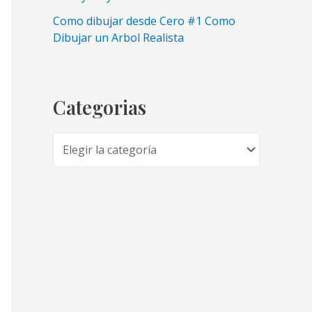
Como dibujar desde Cero #1 Como
Dibujar un Arbol Realista
Categorias
C
a
t
e
g
o
r
i