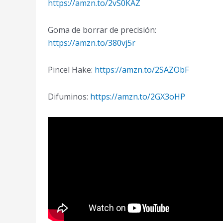
https://amzn.to/2vS0KAZ
Goma de borrar de precisión:
https://amzn.to/380vj5r
Pincel Hake:
https://amzn.to/2SAZObF
Difuminos:
https://amzn.to/2GX3oHP