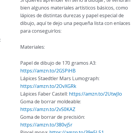
bien algunos materiales artísticos básicos, como
lápices de distintas durezas y papel especial de
dibujo, aquí te dejo una pequeña lista con enlaces
para conseguirlos:
:
Materiales:
Papel de dibujo de 170 gramos A3:
https://amzn.to/2GSPiHB
Lápices Staedtler Mars Lumograph:
https://amzn.to/2OvXGRk
Lápices Faber Castell:
https://amzn.to/2UtwJlo
Goma de borrar moldeable:
https://amzn.to/2vS0KAZ
Goma de borrar de precisión:
https://amzn.to/380vj5r
Pincel mopa:
https://amzn.to/39e5L51