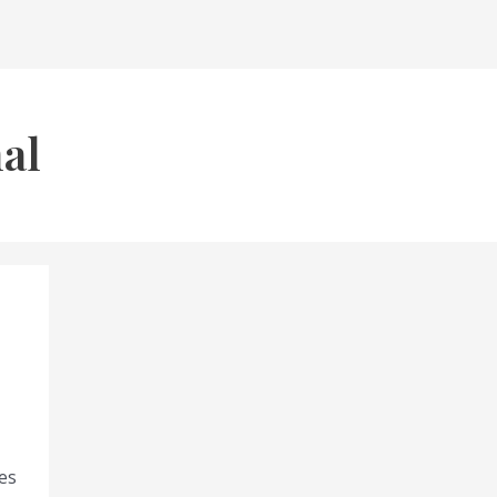
al
ses