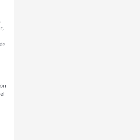
,
r,
 de
ión
el