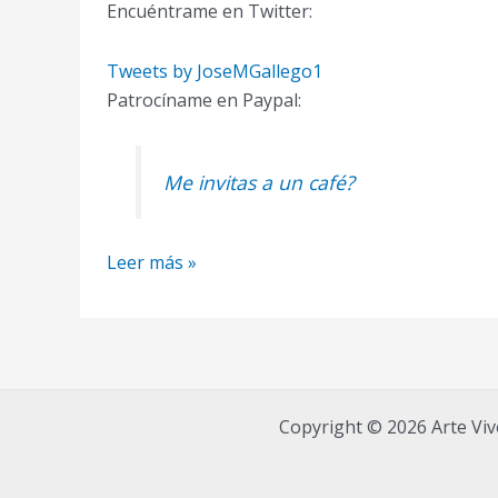
Encuéntrame en Twitter:
Tweets by JoseMGallego1
Patrocíname en Paypal:
Me invitas a un café?
Como
Leer más »
Pintar
un
Paisaje
con
Acuarelas
Copyright © 2026 Arte Viv
Paso
a
Paso