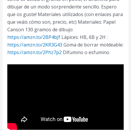
Paso
dibujar de un modo sorprendente sencillo. Espero
a
que os guste! Materiales utilizados (con enlaces para
Paso
que veáis cómo son, precio, etc) Materiales: Papel
Canson 130 gramos de dibujo:
https://amzn.to/2BP4bJf
Lápices: HB, 6B y 2H :
https://amzn.to/2KR3G43
Goma de borrar moldeable:
https://amzn.to/2Phz7p2
Difumino o esfumino