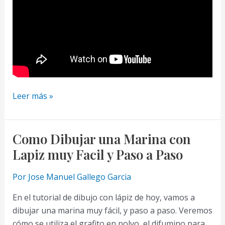
Como
Leer más »
Dibujar
un
Paisaje
Como Dibujar una Marina con
Realista
Lapiz muy Facil y Paso a Paso
con
Lapiz
Por
Jose Manuel Gallego Garcia
Muy
En el tutorial de dibujo con lápiz de hoy, vamos a
Facil
dibujar una marina muy fácil, y paso a paso. Veremos
y
cómo se utiliza el grafito en polvo, el difumino para