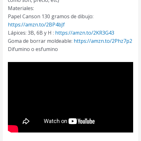
Materiales:
Papel Canson 130 gramos de dibujo:
https://amzn.to/2BP4bJf
Lápices: 3B, 6B y H :
https://amzn.to/2KR3G43
Goma de borrar moldeable:
https://amzn.to/2Phz7p2
Difumino o esfumino