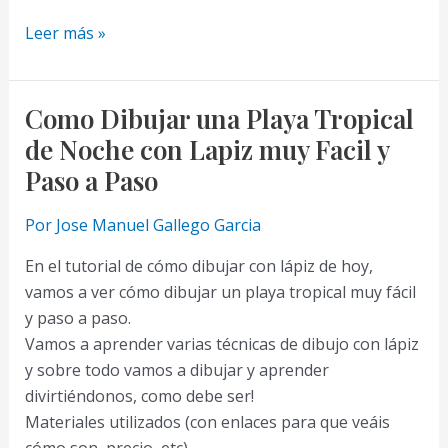
Como
Leer más »
Dibujar
una
Marina
Como Dibujar una Playa Tropical
con
de Noche con Lapiz muy Facil y
Lapiz
Paso a Paso
muy
Facil
Por
Jose Manuel Gallego Garcia
y
En el tutorial de cómo dibujar con lápiz de hoy,
Paso
vamos a ver cómo dibujar un playa tropical muy fácil
a
y paso a paso.
Paso
Vamos a aprender varias técnicas de dibujo con lápiz
y sobre todo vamos a dibujar y aprender
divirtiéndonos, como debe ser!
Materiales utilizados (con enlaces para que veáis
cómo son, precio, etc)