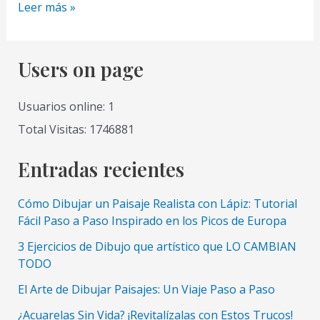
Como
Leer más »
Dibujar
una
Playa
Users on page
Tropical
de
Usuarios online: 1
Noche
Total Visitas: 1746881
con
Lapiz
Entradas recientes
muy
Facil
Cómo Dibujar un Paisaje Realista con Lápiz: Tutorial
y
Fácil Paso a Paso Inspirado en los Picos de Europa
Paso
3 Ejercicios de Dibujo que artístico que LO CAMBIAN
a
TODO
Paso
El Arte de Dibujar Paisajes: Un Viaje Paso a Paso
¿Acuarelas Sin Vida? ¡Revitalízalas con Estos Trucos!