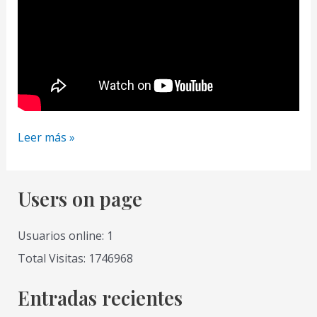
Como
Leer más »
Dibujar
una
Playa
Users on page
Tropical
de
Usuarios online: 1
Noche
Total Visitas: 1746968
con
Lapiz
Entradas recientes
muy