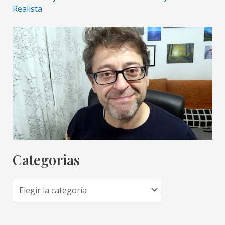
Realista
Categorias
C
a
t