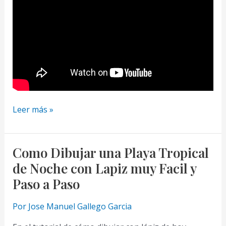
Como
Leer más »
Dibujar
una
Marina
Como Dibujar una Playa Tropical
con
de Noche con Lapiz muy Facil y
Lapiz
Paso a Paso
muy
Facil
Por
Jose Manuel Gallego Garcia
y