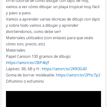
En el tutorial de cómo dibujar con lápiz de hoy,
Paso
vamos a ver cómo dibujar un playa tropical muy fácil
a
y paso a paso.
Paso
Vamos a aprender varias técnicas de dibujo con lápiz
y sobre todo vamos a dibujar y aprender
divirtiéndonos, como debe ser!
Materiales utilizados (con enlaces para que veáis
cómo son, precio, etc)
Materiales:
Papel Canson 130 gramos de dibujo:
https://amzn.to/2BP4bJf
Lápices: 3B, 6B y H :
https://amzn.to/2KR3G43
Goma de borrar moldeable:
https://amzn.to/2Phz7p2
Difumino o esfumino