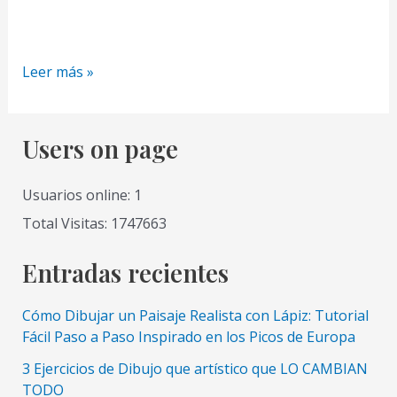
Como
Leer más »
Dibujar
la
Belleza
Users on page
Real
2
Usuarios online: 1
Un
Total Visitas: 1747663
Hombre
Fuerte
Entradas recientes
Cómo Dibujar un Paisaje Realista con Lápiz: Tutorial
Fácil Paso a Paso Inspirado en los Picos de Europa
3 Ejercicios de Dibujo que artístico que LO CAMBIAN
TODO