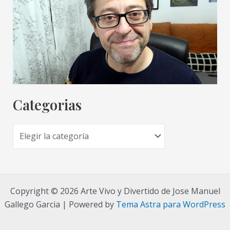
Categorias
C
a
t
e
Copyright © 2026 Arte Vivo y Divertido de Jose Manuel
g
Gallego Garcia | Powered by
Tema Astra para WordPress
o
r