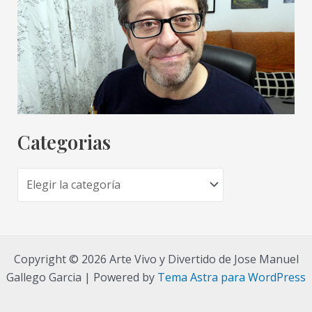
Categorias
C
a
t
e
Copyright © 2026 Arte Vivo y Divertido de Jose Manuel
g
Gallego Garcia | Powered by
Tema Astra para WordPress
o
r