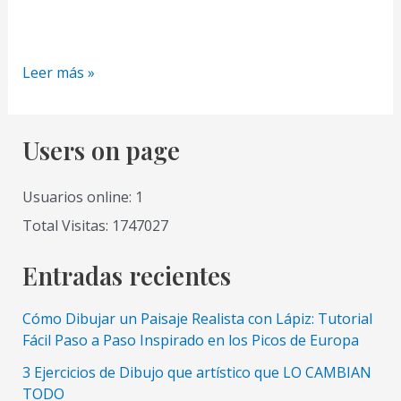
Como
Leer más »
Dibujar
la
Belleza
Users on page
Real
2
Usuarios online: 1
Un
Total Visitas: 1747027
Hombre
Fuerte
Entradas recientes
Cómo Dibujar un Paisaje Realista con Lápiz: Tutorial
Fácil Paso a Paso Inspirado en los Picos de Europa
3 Ejercicios de Dibujo que artístico que LO CAMBIAN
TODO