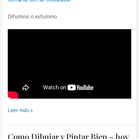
Difumino o esfumino
Tips
Leer más »
y
Trucos
para
Como Dibujar y Pintar Bien – hoy