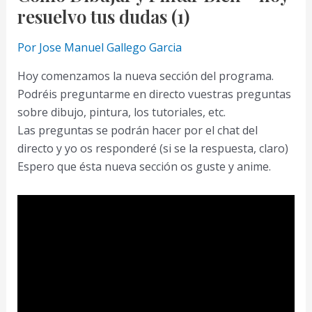
Dibujar
resuelvo tus dudas (1)
Mejor
Rocas
Por
Jose Manuel Gallego Garcia
a
Hoy comenzamos la nueva sección del programa.
Lápiz
Podréis preguntarme en directo vuestras preguntas
sobre dibujo, pintura, los tutoriales, etc.
Las preguntas se podrán hacer por el chat del
directo y yo os responderé (si se la respuesta, claro)
Espero que ésta nueva sección os guste y anime.