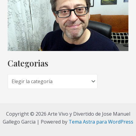
Categorias
C
a
t
e
Copyright © 2026 Arte Vivo y Divertido de Jose Manuel
g
Gallego Garcia | Powered by
Tema Astra para WordPress
o