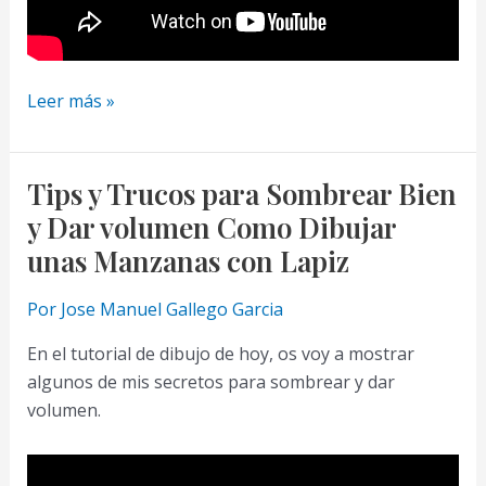
Como
Leer más »
Dibujar
y
Pintar
Tips y Trucos para Sombrear Bien
Bien
y Dar volumen Como Dibujar
–
unas Manzanas con Lapiz
hoy
resuelvo
Por
Jose Manuel Gallego Garcia
tus
En el tutorial de dibujo de hoy, os voy a mostrar
dudas
algunos de mis secretos para sombrear y dar
(1)
volumen.