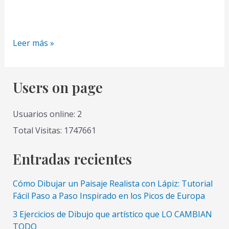
Tips
Leer más »
y
Trucos
para
Users on page
Sombrear
Bien
Usuarios online: 2
y
Total Visitas: 1747661
Dar
volumen
Entradas recientes
Como
Dibujar
Cómo Dibujar un Paisaje Realista con Lápiz: Tutorial
unas
Fácil Paso a Paso Inspirado en los Picos de Europa
Manzanas
3 Ejercicios de Dibujo que artístico que LO CAMBIAN
con
TODO
Lapiz