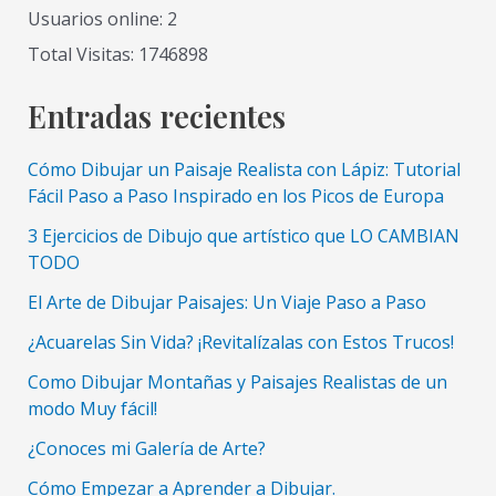
un
Usuarios online: 2
Paisaje
Total Visitas: 1746898
de
Montaña
Entradas recientes
Facil
Paso
Cómo Dibujar un Paisaje Realista con Lápiz: Tutorial
a
Fácil Paso a Paso Inspirado en los Picos de Europa
Paso
3 Ejercicios de Dibujo que artístico que LO CAMBIAN
TODO
El Arte de Dibujar Paisajes: Un Viaje Paso a Paso
¿Acuarelas Sin Vida? ¡Revitalízalas con Estos Trucos!
Como Dibujar Montañas y Paisajes Realistas de un
modo Muy fácil!
¿Conoces mi Galería de Arte?
Cómo Empezar a Aprender a Dibujar.