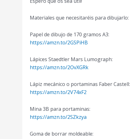
Espero que os sea útil!
Materiales que necesitaréis para dibujarlo:
Papel de dibujo de 170 gramos A3:
https://amzn.to/2GSPiHB
Lápices Staedtler Mars Lumograph:
https://amzn.to/2OvXGRk
Lápiz mecánico o portaminas Faber Castell:
https://amzn.to/2V74xF2
Mina 3B para portaminas:
https://amzn.to/2SZkzya
Goma de borrar moldeable: