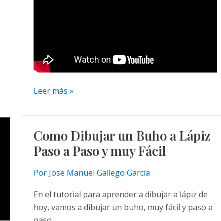
Cómo
Leer más »
dibujar
un
Conejo
Como Dibujar un Buho a Lápiz
a
Paso a Paso y muy Fácil
lápiz
para
Por
Jose Manuel Gallego Garcia
principiantes
En el tutorial para aprender a dibujar a lápiz de
hoy, vamos a dibujar un buho, muy fácil y paso a
paso.