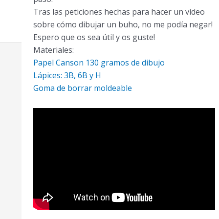
Tras las peticiones hechas para hacer un vídeo
sobre cómo dibujar un buho, no me podía negar!
Espero que os sea útil y os guste!
Materiales:
Papel Canson 130 gramos de dibujo
Lápices: 3B, 6B y H
Goma de borrar moldeable