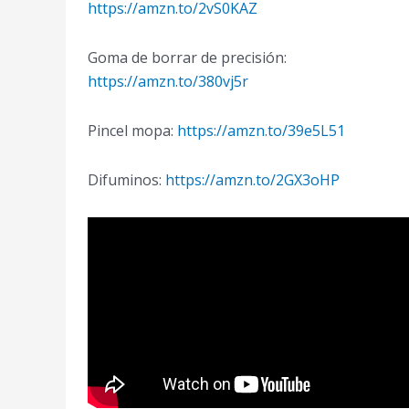
https://amzn.to/2vS0KAZ
Goma de borrar de precisión:
https://amzn.to/380vj5r
Pincel mopa:
https://amzn.to/39e5L51
Difuminos:
https://amzn.to/2GX3oHP