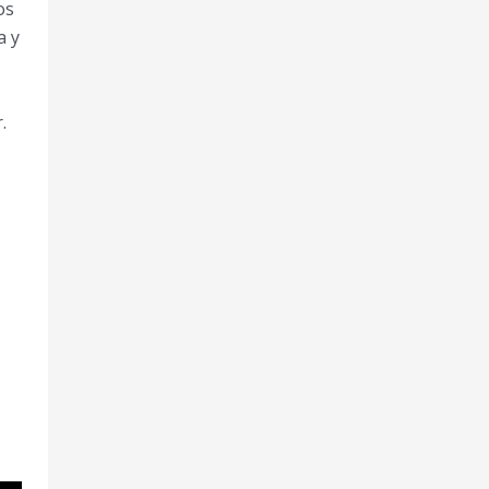
os
a y
.