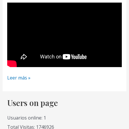
Pintura
Leer más »
Acrílica
6
Como
Users on page
Pintar
un
Usuarios online: 1
Paisaje
Total Visitas: 1746926