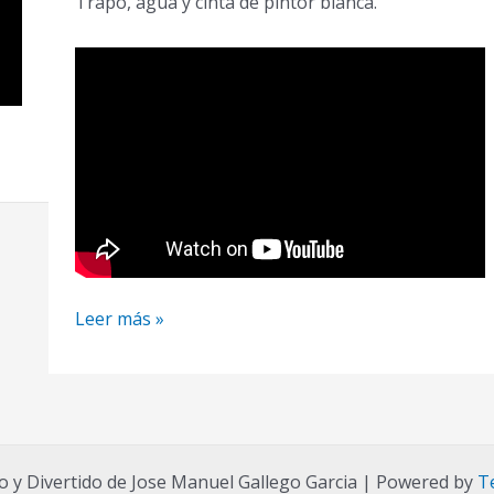
Trapo, agua y cinta de pintor blanca.
Como
Leer más »
Pintar
un
Paisaje
Completo
Explicado
o y Divertido de Jose Manuel Gallego Garcia | Powered by
T
Paso