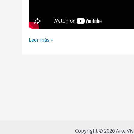
Pintura
Leer más »
Acrílica
6
Como
Pintar
un
Paisaje
de
Montaña
Facil
Paso
a
Copyright © 2026 Arte Viv
Paso