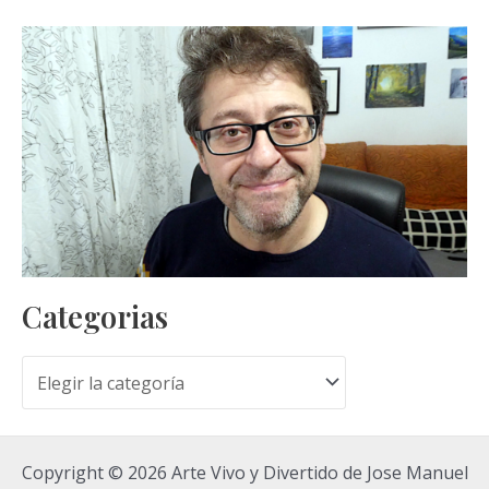
Categorias
C
a
t
Copyright © 2026 Arte Vivo y Divertido de Jose Manuel
e