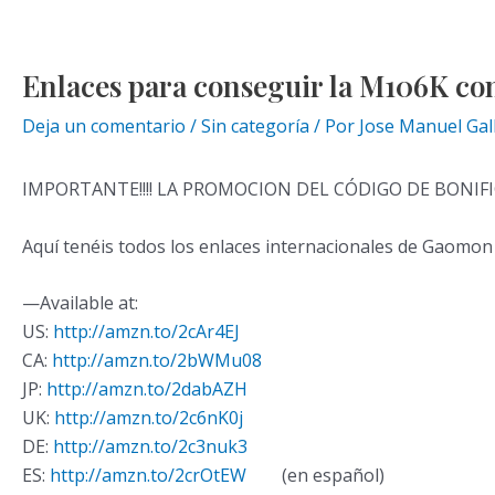
Enlaces para conseguir la M106K con
Deja un comentario
/
Sin categoría
/ Por
Jose Manuel Gal
IMPORTANTE!!!! LA PROMOCION DEL CÓDIGO DE BONIFICA
Aquí tenéis todos los enlaces internacionales de Gaomo
—Available at:
US:
http://amzn.to/2cAr4EJ
CA:
http://amzn.to/2bWMu08
JP:
http://amzn.to/2dabAZH
UK:
http://amzn.to/2c6nK0j
DE:
http://amzn.to/2c3nuk3
ES:
http://amzn.to/2crOtEW
(en español)