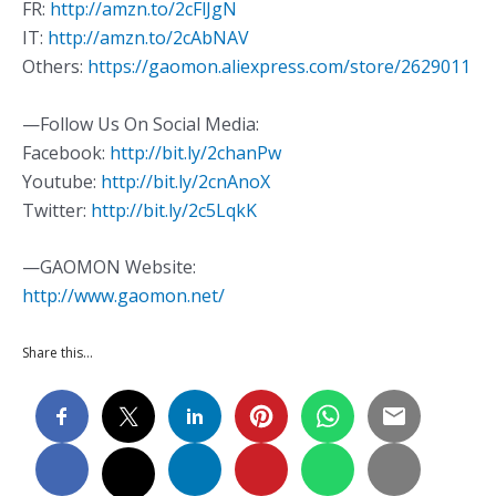
FR:
http://amzn.to/2cFlJgN
IT:
http://amzn.to/2cAbNAV
Others:
https://gaomon.aliexpress.com/store/2629011
—Follow Us On Social Media:
Facebook:
http://bit.ly/2chanPw
Youtube:
http://bit.ly/2cnAnoX
Twitter:
http://bit.ly/2c5LqkK
—GAOMON Website:
http://www.gaomon.net/
Share this…